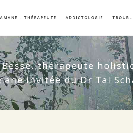
AMANE – THÉRAPEUTE
ADDICTOLOGIE
TROUBL
e Besse, thérapeute holisti
ane invitée du Dr Tal Sch