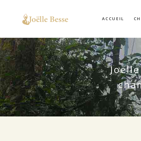
ACCUEIL
CH
Joëll
cham