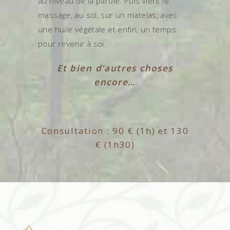
au niveau de la parole. Puis vient le
massage, au sol, sur un matelas, avec
une huile végétale et enfin, un temps
pour revenir à soi.
Et bien d’autres choses
encore…
Consultation : 90 € (1h) et 130
€ (1h30)