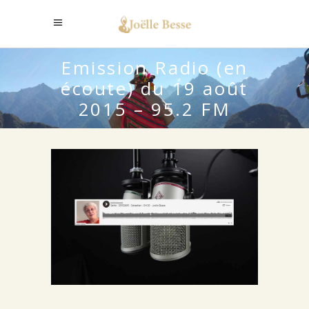
Emission Radio (en
écoute) du 19 août
2015 – 95.2 FM